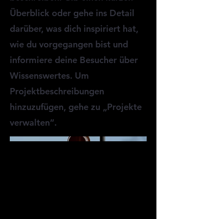
Überblick oder gehe ins Detail
darüber, was dich inspiriert hat,
wie du vorgegangen bist und
informiere deine Besucher über
Wissenswertes. Um
Projektbeschreibungen
hinzuzufügen, gehe zu „Projekte
verwalten“.